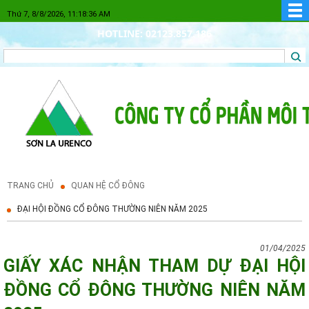
Thứ 7, 8/8/2026, 11:18:36 AM
HOTLINE: 02123.857.186
TRANG CHỦ
QUAN HỆ CỔ ĐÔNG
ĐẠI HỘI ĐỒNG CỔ ĐÔNG THƯỜNG NIÊN NĂM 2025
01/04/2025
GIẤY XÁC NHẬN THAM DỰ ĐẠI HỘI
ĐỒNG CỔ ĐÔNG THƯỜNG NIÊN NĂM